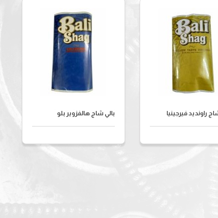
اج راونديد فيرجينيا
بالي شاج هالفزوير بلو