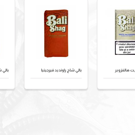
يت هالفزوير
بالي شاج راونديد فيرجينيا
بالي ش