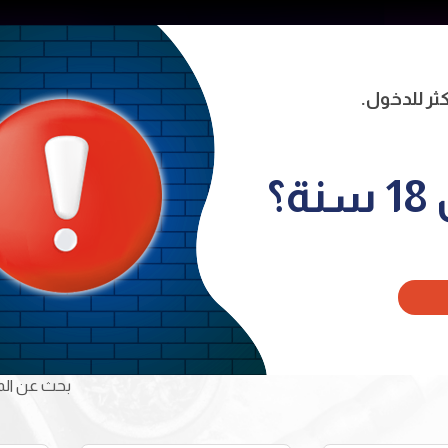
ية
من نحن
المنتجات
المتجر
توا
naviga
؟
بحث عن المن