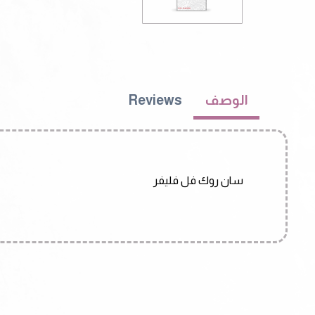
الوصف
Reviews
سان روك فل فليفر