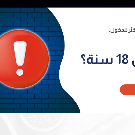
ية
من نحن
المنتجات
المتجر
توا
naviga
؟