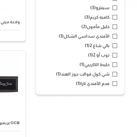
سينترو
(3)
كافيه كريم
(3)
ولاعة ميني إ
خليل مأمون
(2)
الأفندي سداسي الشكل
(1)
بالي شاغ 2
(1)
توب أو 2
(1)
خليط الكاريبي
(1)
شي كول قوالب جوز الهند
(1)
فحم الأفندي نارا
(1)
OCB بريميوم كينغ سايز