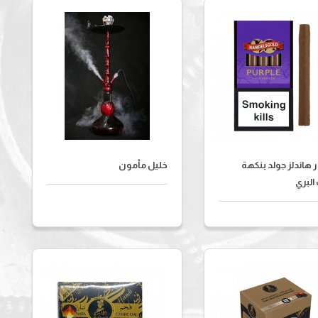
 هاندلز جولد بنكهة
خليل مأمون
البري