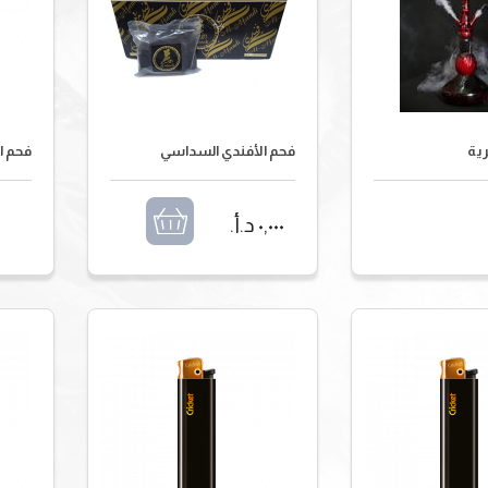
ية
فحم الأفندي السداسي
فحم ال