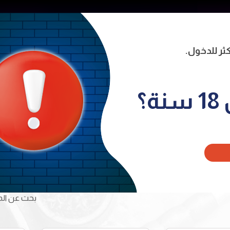
ية
من نحن
المنتجات
المتجر
توا
naviga
؟
بحث عن المن